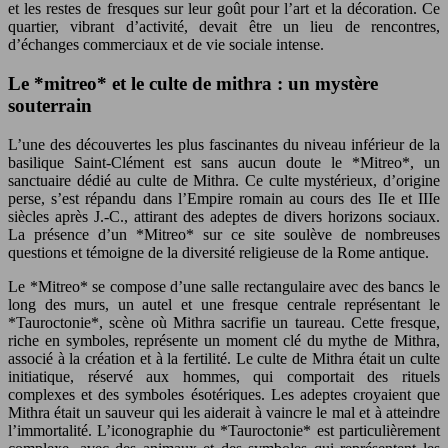
et les restes de fresques sur leur goût pour l’art et la décoration. Ce
quartier, vibrant d’activité, devait être un lieu de rencontres,
d’échanges commerciaux et de vie sociale intense.
Le *mitreo* et le culte de mithra : un mystère
souterrain
L’une des découvertes les plus fascinantes du niveau inférieur de la
basilique Saint-Clément est sans aucun doute le *Mitreo*, un
sanctuaire dédié au culte de Mithra. Ce culte mystérieux, d’origine
perse, s’est répandu dans l’Empire romain au cours des IIe et IIIe
siècles après J.-C., attirant des adeptes de divers horizons sociaux.
La présence d’un *Mitreo* sur ce site soulève de nombreuses
questions et témoigne de la diversité religieuse de la Rome antique.
Le *Mitreo* se compose d’une salle rectangulaire avec des bancs le
long des murs, un autel et une fresque centrale représentant le
*Tauroctonie*, scène où Mithra sacrifie un taureau. Cette fresque,
riche en symboles, représente un moment clé du mythe de Mithra,
associé à la création et à la fertilité. Le culte de Mithra était un culte
initiatique, réservé aux hommes, qui comportait des rituels
complexes et des symboles ésotériques. Les adeptes croyaient que
Mithra était un sauveur qui les aiderait à vaincre le mal et à atteindre
l’immortalité. L’iconographie du *Tauroctonie* est particulièrement