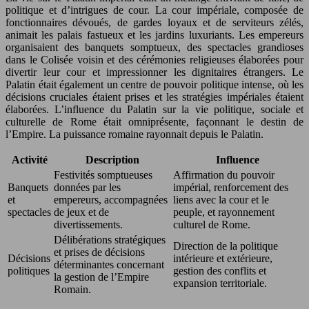
politique et d’intrigues de cour. La cour impériale, composée de
fonctionnaires dévoués, de gardes loyaux et de serviteurs zélés,
animait les palais fastueux et les jardins luxuriants. Les empereurs
organisaient des banquets somptueux, des spectacles grandioses
dans le Colisée voisin et des cérémonies religieuses élaborées pour
divertir leur cour et impressionner les dignitaires étrangers. Le
Palatin était également un centre de pouvoir politique intense, où les
décisions cruciales étaient prises et les stratégies impériales étaient
élaborées. L’influence du Palatin sur la vie politique, sociale et
culturelle de Rome était omniprésente, façonnant le destin de
l’Empire. La puissance romaine rayonnait depuis le Palatin.
Activité
Description
Influence
Festivités somptueuses
Affirmation du pouvoir
Banquets
données par les
impérial, renforcement des
et
empereurs, accompagnées
liens avec la cour et le
spectacles
de jeux et de
peuple, et rayonnement
divertissements.
culturel de Rome.
Délibérations stratégiques
Direction de la politique
et prises de décisions
Décisions
intérieure et extérieure,
déterminantes concernant
politiques
gestion des conflits et
la gestion de l’Empire
expansion territoriale.
Romain.