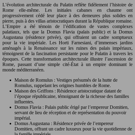
L’évolution architecturale du Palatin reflète fidèlement l’histoire de
Rome elle-même. Les initiales cabanes en chaume ont
progressivement cédé leur place à des demeures plus solides en
pierre, puis à des villas aristocratiques durant la République romaine.
L’Empire a été témoin de l’édification de vastes complexes
palatiaux, tels que la Domus Flavia (palais public) et la Domus
Augustana (résidence privée), qui offraient un cadre somptueux
pour la vie impériale. Les Horti Farnesiani, d’immenses jardins
aménagés à la Renaissance sur les ruines des palais impériaux,
témoignent de la fascination persistante pour le Palatin à travers les
époques. Cette transformation architecturale illustre l’ascension de
Rome, passant d’une simple cité-État à un empire dominant le
monde méditerranéen.
Maison de Romulus : Vestiges présumés de la hutte de
Romulus, rappelant les origines humbles de Rome.
Maison des Griffons : Résidence aristocratique datant de
l’époque républicaine, témoignant de la richesse des familles
influentes.
Domus Flavia : Palais public érigé par l’empereur Domitien,
servant de lieu de réception et de représentation du pouvoir
impérial.
Domus Augustana : Résidence privée de l’empereur
Domitien, offrant un cadre luxueux pour la vie quotidienne de
la famille impériale.