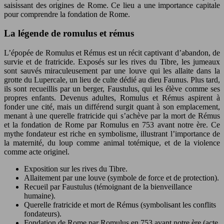
saisissant des origines de Rome. Ce lieu a une importance capitale
pour comprendre la fondation de Rome.
La légende de romulus et rémus
L’épopée de Romulus et Rémus est un récit captivant d’abandon, de
survie et de fratricide. Exposés sur les rives du Tibre, les jumeaux
sont sauvés miraculeusement par une louve qui les allaite dans la
grotte du Lupercale, un lieu de culte dédié au dieu Faunus. Plus tard,
ils sont recueillis par un berger, Faustulus, qui les élève comme ses
propres enfants. Devenus adultes, Romulus et Rémus aspirent à
fonder une cité, mais un différend surgit quant à son emplacement,
menant à une querelle fratricide qui s’achève par la mort de Rémus
et la fondation de Rome par Romulus en 753 avant notre ère. Ce
mythe fondateur est riche en symbolisme, illustrant l’importance de
la maternité, du loup comme animal totémique, et de la violence
comme acte originel.
Exposition sur les rives du Tibre.
Allaitement par une louve (symbole de force et de protection).
Recueil par Faustulus (témoignant de la bienveillance
humaine).
Querelle fratricide et mort de Rémus (symbolisant les conflits
fondateurs).
Fondation de Rome par Romulus en 753 avant notre ère (acte