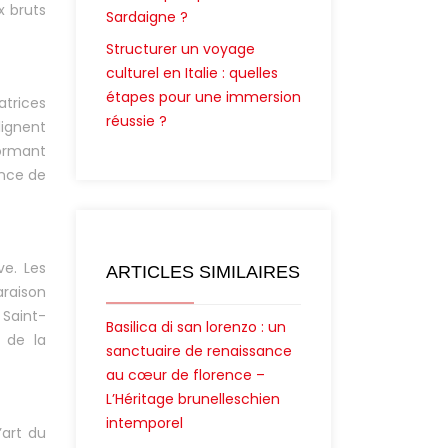
x bruts
Sardaigne ?
Structurer un voyage
culturel en Italie : quelles
étapes pour une immersion
atrices
réussie ?
ignent
formant
ance de
ve. Les
ARTICLES SIMILAIRES
araison
 Saint-
Basilica di san lorenzo : un
t de la
sanctuaire de renaissance
au cœur de florence –
L’Héritage brunelleschien
intemporel
’art du