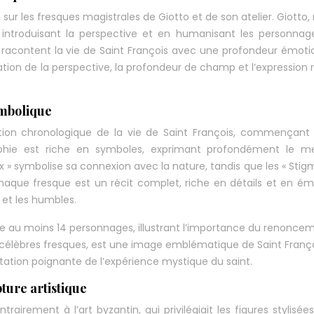
ur les fresques magistrales de Giotto et de son atelier. Giotto,
en introduisant la perspective et en humanisant les personnag
 racontent la vie de Saint François avec une profondeur émoti
isation de la perspective, la profondeur de champ et l’expression r
ymbolique
tion chronologique de la vie de Saint François, commençant
raphie est riche en symboles, exprimant profondément le m
ux » symbolise sa connexion avec la nature, tandis que les « Stig
que fresque est un récit complet, riche en détails et en ém
u et les humbles.
e au moins 14 personnages, illustrant l’importance du renoncem
s célèbres fresques, est une image emblématique de Saint Franço
ation poignante de l’expérience mystique du saint.
ture artistique
rairement à l’art byzantin, qui privilégiait les figures stylisées