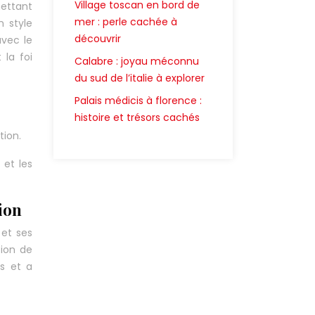
Village toscan en bord de
mettant
mer : perle cachée à
n style
découvrir
avec le
 la foi
Calabre : joyau méconnu
du sud de l’italie à explorer
Palais médicis à florence :
histoire et trésors cachés
tion.
 et les
ion
 et ses
tion de
ns et a