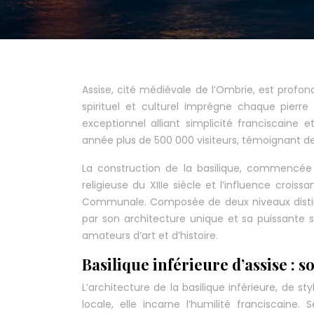
Assise, cité médiévale de l’Ombrie, est profo
spirituel et culturel imprègne chaque pierre
exceptionnel alliant simplicité franciscaine e
année plus de 500 000 visiteurs, témoignant de
La construction de la basilique, commencée e
religieuse du XIIIe siècle et l’influence crois
Communale. Composée de deux niveaux distincts,
par son architecture unique et sa puissante s
amateurs d’art et d’histoire.
Basilique inférieure d’assise : s
L’architecture de la basilique inférieure, de s
locale, elle incarne l’humilité franciscain