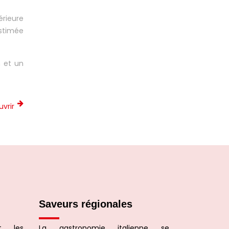
périeure
estimée
n et un
uvrir
Saveurs régionales
t les
La gastronomie italienne se