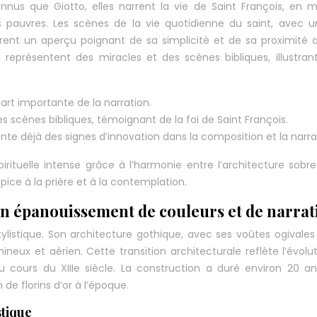
connus que Giotto, elles narrent la vie de Saint François, en 
es pauvres. Les scènes de la vie quotidienne du saint, avec u
 offrent un aperçu poignant de sa simplicité et de sa proximité 
représentent des miracles et des scènes bibliques, illustrant
art importante de la narration.
 scènes bibliques, témoignant de la foi de Saint François.
sente déjà des signes d’innovation dans la composition et la narra
pirituelle intense grâce à l’harmonie entre l’architecture sobre
ice à la prière et à la contemplation.
 un épanouissement de couleurs et de narrat
ylistique. Son architecture gothique, avec ses voûtes ogivales
neux et aérien. Cette transition architecturale reflète l’évolu
 au cours du XIIIe siècle. La construction a duré environ 20 a
de florins d’or à l’époque.
stique