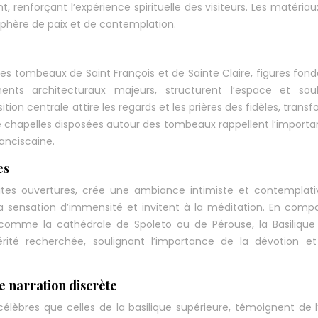
 renforçant l’expérience spirituelle des visiteurs. Les matériau
osphère de paix et de contemplation.
les tombeaux de Saint François et de Sainte Claire, figures fond
ments architecturaux majeurs, structurent l’espace et soul
tion centrale attire les regards et les prières des fidèles, trans
nze chapelles disposées autour des tombeaux rappellent l’import
franciscaine.
es
etites ouvertures, crée une ambiance intimiste et contemplati
 sensation d’immensité et invitent à la méditation. En comp
 comme la cathédrale de Spoleto ou de Pérouse, la Basilique
érité recherchée, soulignant l’importance de la dévotion e
e narration discrète
 célèbres que celles de la basilique supérieure, témoignent de l