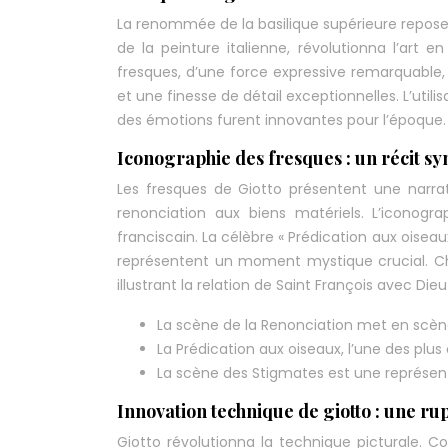
La renommée de la basilique supérieure repose s
de la peinture italienne, révolutionna l’art 
fresques, d’une force expressive remarquable,
et une finesse de détail exceptionnelles. L’util
des émotions furent innovantes pour l’époque.
Iconographie des fresques : un récit s
Les fresques de Giotto présentent une narra
renonciation aux biens matériels. L’iconog
franciscain. La célèbre « Prédication aux oisea
représentent un moment mystique crucial. Cha
illustrant la relation de Saint François avec Die
La scène de la Renonciation met en scèn
La Prédication aux oiseaux, l’une des plu
La scène des Stigmates est une représent
Innovation technique de giotto : une rup
Giotto révolutionna la technique picturale. Cont