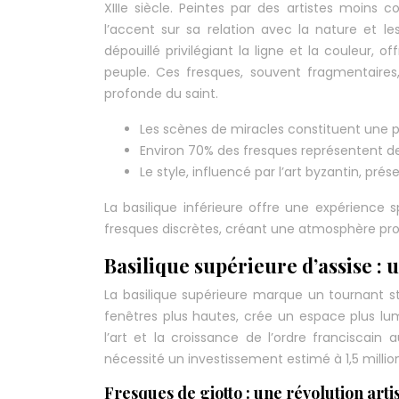
XIIIe siècle. Peintes par des artistes moins 
l’accent sur sa relation avec la nature et l
dépouillé privilégiant la ligne et la couleur,
peuple. Ces fresques, souvent fragmentaires, 
profonde du saint.
Les scènes de miracles constituent une p
Environ 70% des fresques représentent des
Le style, influencé par l’art byzantin, pré
La basilique inférieure offre une expérience s
fresques discrètes, créant une atmosphère prop
Basilique supérieure d’assise :
La basilique supérieure marque un tournant st
fenêtres plus hautes, crée un espace plus lumi
l’art et la croissance de l’ordre franciscain
nécessité un investissement estimé à 1,5 million 
Fresques de giotto : une révolution arti