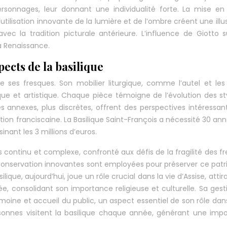
rsonnages, leur donnant une individualité forte. La mise e
l’utilisation innovante de la lumière et de l’ombre créent une illu
c la tradition picturale antérieure. L’influence de Giotto su
la Renaissance.
pects de la basilique
ue ses fresques. Son mobilier liturgique, comme l’autel et les
que et artistique. Chaque pièce témoigne de l’évolution des st
es annexes, plus discrètes, offrent des perspectives intéressan
évotion franciscaine. La Basilique Saint-François a nécessité 30 an
inant les 3 millions d’euros.
s continu et complexe, confronté aux défis de la fragilité des f
 conservation innovantes sont employées pour préserver ce pat
lique, aujourd’hui, joue un rôle crucial dans la vie d’Assise, attir
ée, consolidant son importance religieuse et culturelle. Sa gest
imoine et accueil du public, un aspect essentiel de son rôle dans
sonnes visitent la basilique chaque année, générant une imp