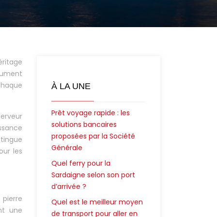
éritage
onument
 chaque
À LA UNE
Prêt voyage rapide : les
ferveur
solutions bancaires
issance
proposées par la Société
stingue
Générale
our les
Quel ferry pour la
Sardaigne selon son port
d’arrivée ?
 pierre
Quel est le meilleur moyen
ent une
de transport pour aller en