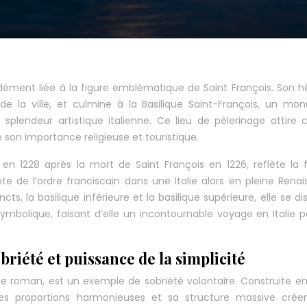
ndément liée à la figure emblématique de Saint François. Son h
 de la ville, et culmine à la Basilique Saint-François, un m
t splendeur artistique italienne. Ce lieu de pèlerinage attire
 son importance religieuse et touristique.
n 1228 après la mort de Saint François en 1226, reflète la 
sante de l’ordre franciscain dans une Italie alors en pleine Rena
 la basilique inférieure et la basilique supérieure, elle se di
ymbolique, faisant d’elle un incontournable voyage en Italie p
obriété et puissance de la simplicité
tyle roman, est un exemple de sobriété volontaire. Construite en
e. Ses proportions harmonieuses et sa structure massive cré