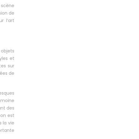
n scène
sion de
r l’art
 objets
yles et
tes sur
nées de
resques
rimoine
ant des
ion est
 la vie
ortante