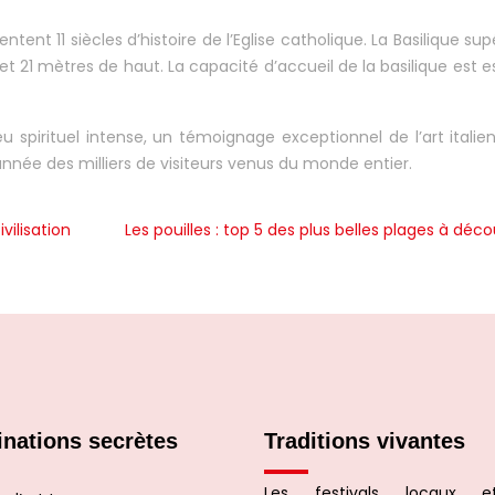
entent 11 siècles d’histoire de l’Eglise catholique. La Basilique su
t 21 mètres de haut. La capacité d’accueil de la basilique est 
ieu spirituel intense, un témoignage exceptionnel de l’art italie
nnée des milliers de visiteurs venus du monde entier.
vilisation
Les pouilles : top 5 des plus belles plages à déco
inations secrètes
Traditions vivantes
Les festivals locaux e