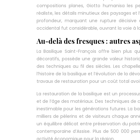
compositions planes, Giotto humanisa les pe
réaliste, les détails minutieux des paysages et 
profondeur, marquant une rupture décisive ave
occidental fut considérable, ouvrant la voie à 
Au-delà des fresques : autres as
La Basilique Saint-François offre bien plus q
décoratifs, possède une grande valeur histori
des techniques au fil des siècles. Les chapell
l’histoire de la basilique et l’évolution de la d
travaux de restauration pour un coût total avois
La restauration de la basilique est un processu
et de l’âge des matériaux. Des techniques de
inestimable pour les générations futures. La basi
milliers de pèlerins et de visiteurs chaque ann
un équilibre délicat entre préservation du patr
contemporaine d’Assise. Plus de 500 000 per
activité économique pour la région.