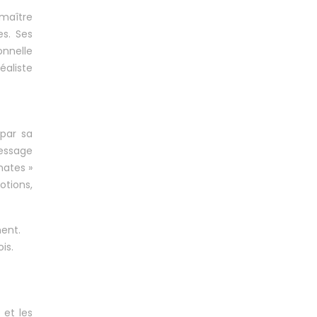
 maître
es. Ses
onnelle
éaliste
 par sa
essage
mates »
otions,
ent.
is.
 et les