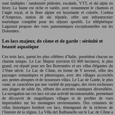
sont multiples : randonnée pédestre, escalade, VTT, et ski alpin en
hiver. La faune est riche et variée, avec notamment le chamois et
l’aigle royal, et la flore alpine est luxuriante et colorée. Cortina
d’Ampezzo, station de ski réputée, offre une infrastructure
touristique complète pour les séjours sportifs. Le téléphérique
Lagazuoi propose des vues panoramiques exceptionnelles sur les
Dolomites.
Les lacs majeur, de côme et de garde : sérénité et
beauté aquatique
Ces trois lacs, parmi les plus célèbres d’Italie, possèdent chacun un
charme unique. Le Lac Majeur (environ 63 000 hectares), le plus
grand, est réputé pour ses îles Borromées et ses villas élégantes du
17ème siècle. Le Lac de Côme, en forme de Y inversé, offre des
paysages romantiques et pittoresques, avec des villages accrochés
aux pentes abruptes et de luxueuses villas. Le Lac de Garde, le plus
vaste, se caractérise par une variété de paysages, des rives rocheuses
aux plages de sable fin, offrant des activités nautiques diversifiées.
La navigation sur ces lacs est une activité incontournable, permettant
de découvrir de magnifiques villages et de profiter de vues
imprenables sur les montagnes environnantes. Des centaines de
villas historiques bordent ces lacs, témoignant de la richesse de
l’histoire de la région. La Villa del Balbianello sur le Lac de Côme a