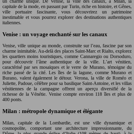
un charme unique. De Venise, la ville des canaux, à Milan, la
capitale de la mode, en passant par Turin, riche en histoire, et Gênes,
ville portuaire fascinante, vous découvrirez un patrimoine
inestimable et vous pourrez explorer des destinations authentiques
italiennes.
Venise : un voyage enchanté sur les canaux
Venise, ville unique au monde, construite sur l’eau, fascine par son
charme inimitable. Au-delà des places Saint-Marc et Rialto, explorez
les quartiers moins touristiques, comme Cannaregio ou Dorsoduro,
pour découvrir l’âme authentique de la ville. L’art vénitien,
caractérisé par ses mosaïques et le verre de Murano, témoigne du
riche passé de la cité. Les îles de la lagune, comme Murano et
Burano, valent également le détour. Verona, la ville de Roméo et
Juliette, Padoue, célèbre pour sa basilique Saint-Antoine, et les villas
vénitiennes de la campagne offrent un aperçu diversifié de la
richesse de la Vénétie. Venise compte environ 118 îles et plus de
400 ponts.
Milan : métropole dynamique et élégante
Milan, capitale de la Lombardie, est une ville dynamique et
cosmopolite, comportant une architecture impressionnante, du
Dôme, la plus grande église d’Italie (108 mètres de haut), à la