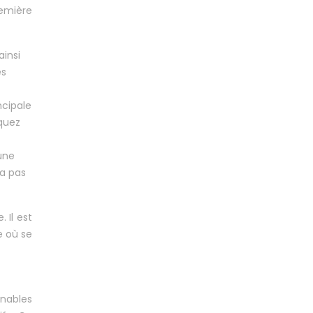
remière
ainsi
es
ncipale
nquez
une
 a pas
 Il est
e où se
enables