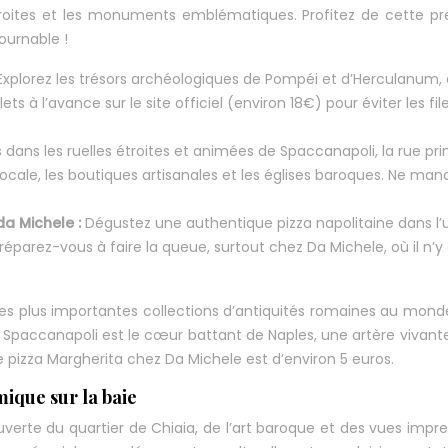
troites et les monuments emblématiques. Profitez de cette p
tournable !
Explorez les trésors archéologiques de Pompéi et d’Herculanum, 
ets à l’avance sur le site officiel (environ 18€) pour éviter les fil
dans les ruelles étroites et animées de Spaccanapoli, la rue pri
e locale, les boutiques artisanales et les églises baroques. Ne ma
 da Michele :
Dégustez une authentique pizza napolitaine dans l’
. Préparez-vous à faire la queue, surtout chez Da Michele, où il n’y
es plus importantes collections d’antiquités romaines au monde.
 Spaccanapoli est le cœur battant de Naples, une artère vivant
ne pizza Margherita chez Da Michele est d’environ 5 euros.
mique sur la baie
rte du quartier de Chiaia, de l’art baroque et des vues impr