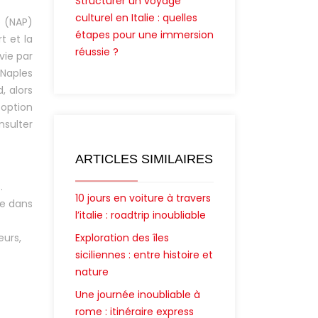
Structurer un voyage
culturel en Italie : quelles
o (NAP)
étapes pour une immersion
t et la
réussie ?
vie par
 Naples
, alors
 option
nsulter
ARTICLES SIMILAIRES
.
10 jours en voiture à travers
ce dans
l’italie : roadtrip inoubliable
eurs,
Exploration des îles
siciliennes : entre histoire et
nature
Une journée inoubliable à
rome : itinéraire express