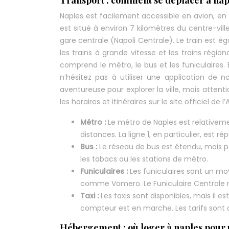
Transport : comment se déplacer à nap
Naples est facilement accessible en avion, en 
est situé à environ 7 kilomètres du centre-ville
gare centrale (Napoli Centrale). Le train est é
les trains à grande vitesse et les trains régi
comprend le métro, le bus et les funiculaires.
n’hésitez pas à utiliser une application de 
aventureuse pour explorer la ville, mais attent
les horaires et itinéraires sur le site officiel d
Métro :
Le métro de Naples est relativeme
distances. La ligne 1, en particulier, est
Bus :
Le réseau de bus est étendu, mais p
les tabacs ou les stations de métro.
Funiculaires :
Les funiculaires sont un mo
comme Vomero. Le Funiculaire Centrale re
Taxi :
Les taxis sont disponibles, mais il est
compteur est en marche. Les tarifs sont af
Hébergement : où loger à naples pour 