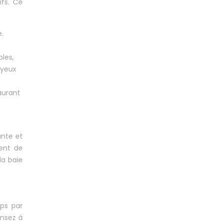
ifs. Ce
.
ples,
 yeux
aurant
e
ante et
lent de
la baie
mps par
ensez à