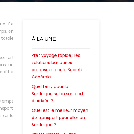
que. Ce
mps, en
totale
À LA UNE
Prêt voyage rapide : les
son art
solutions bancaires
ons un
proposées par la Société
rofiter
Générale
Quel ferry pour la
Sardaigne selon son port
d’arrivée ?
e temps
sport,
Quel est le meilleur moyen
 sur la
de transport pour aller en
Sardaigne ?