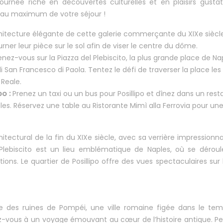
ournée riche en découvertes culturelles et en plaisirs gustat
 au maximum de votre séjour !
hitecture élégante de cette galerie commerçante du XIXe siècle
rner leur pièce sur le sol afin de viser le centre du dôme.
ez-vous sur la Piazza del Plebiscito, la plus grande place de Na
di San Francesco di Paola. Tentez le défi de traverser la place les
 Reale.
po :
Prenez un taxi ou un bus pour Posillipo et dînez dans un rest
es. Réservez une table au Ristorante Mimì alla Ferrovia pour un
itectural de la fin du XIXe siècle, avec sa verrière impressionn
Plebiscito est un lieu emblématique de Naples, où se dérou
s. Le quartier de Posillipo offre des vues spectaculaires sur 
te des ruines de Pompéi, une ville romaine figée dans le te
ez-vous à un voyage émouvant au cœur de l’histoire antique. P