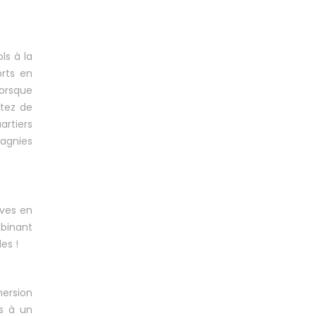
ls à la
orts en
lorsque
itez de
artiers
pagnies
ives en
mbinant
es !
mersion
us à un