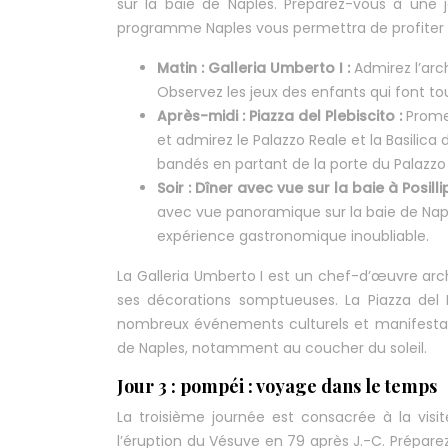
sur la baie de Naples. Préparez-vous à une j
programme Naples vous permettra de profiter
Matin : Galleria Umberto I :
Admirez l’arc
Observez les jeux des enfants qui font tou
Après-midi : Piazza del Plebiscito :
Promen
et admirez le Palazzo Reale et la Basilica 
bandés en partant de la porte du Palazzo
Soir : Dîner avec vue sur la baie à Posilli
avec vue panoramique sur la baie de Napl
expérience gastronomique inoubliable.
La Galleria Umberto I est un chef-d’œuvre arch
ses décorations somptueuses. La Piazza del 
nombreux événements culturels et manifestation
de Naples, notamment au coucher du soleil.
Jour 3 : pompéi : voyage dans le temps
La troisième journée est consacrée à la visi
l’éruption du Vésuve en 79 après J.-C. Prépar