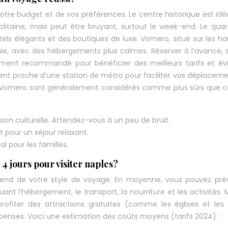
re budget et de vos préférences. Le centre historique est idé
itaine, mais peut être bruyant, surtout le week-end. Le quar
ôtels élégants et des boutiques de luxe. Vomero, situé sur les ha
baie, avec des hébergements plus calmes. Réserver à l’avance, 
tement recommandé pour bénéficier des meilleurs tarifs et évi
nt proche d’une station de métro pour faciliter vos déplaceme
 et Vomero sont généralement considérés comme plus sûrs que c
ion culturelle. Attendez-vous à un peu de bruit.
it pour un séjour relaxant.
 pour les familles.
 4 jours pour visiter naples?
pend de votre style de voyage. En moyenne, vous pouvez prév
ant l’hébergement, le transport, la nourriture et les activités.
profiter des attractions gratuites (comme les églises et les
penses. Voici une estimation des coûts moyens (tarifs 2024) :