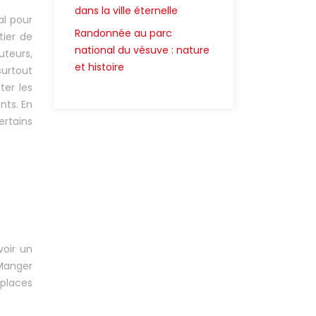
dans la ville éternelle
al pour
Randonnée au parc
tier de
national du vésuve : nature
uteurs,
et histoire
surtout
ter les
nts. En
ertains
oir un
 Manger
 places