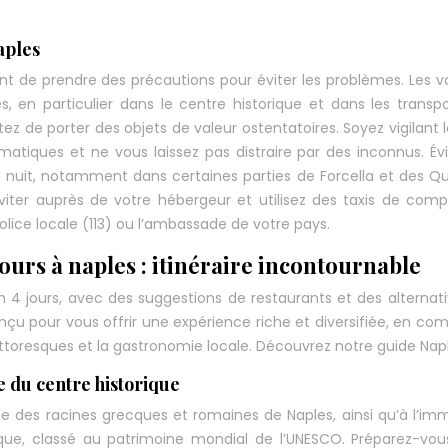
aples
t de prendre des précautions pour éviter les problèmes. Les vo
s, en particulier dans le centre historique et dans les transp
ez de porter des objets de valeur ostentatoires. Soyez vigilant 
omatiques et ne vous laissez pas distraire par des inconnus. Év
a nuit, notamment dans certaines parties de Forcella et des Qu
viter auprès de votre hébergeur et utilisez des taxis de com
lice locale (113) ou l’ambassade de votre pays.
urs à naples : itinéraire incontournable
s en 4 jours, avec des suggestions de restaurants et des alternat
 pour vous offrir une expérience riche et diversifiée, en co
 pittoresques et la gastronomie locale. Découvrez notre guide Napl
ce du centre historique
e des racines grecques et romaines de Naples, ainsi qu’à l’im
ique, classé au patrimoine mondial de l’UNESCO. Préparez-vo