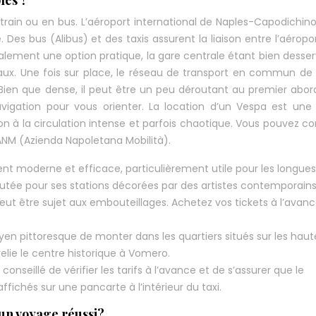
les ?
train ou en bus. L’aéroport international de Naples-Capodichin
. Des bus (Alibus) et des taxis assurent la liaison entre l’aéropor
galement une option pratique, la gare centrale étant bien desser
onaux. Une fois sur place, le réseau de transport en commun de
 Bien que dense, il peut être un peu déroutant au premier abord
navigation pour vous orienter. La location d’un Vespa est une
ion à la circulation intense et parfois chaotique. Vous pouvez co
e l’ANM (Azienda Napoletana Mobilità).
nt moderne et efficace, particulièrement utile pour les longues
 réputée pour ses stations décorées par des artistes contemporains
eut être sujet aux embouteillages. Achetez vos tickets à l’avan
yen pittoresque de monter dans les quartiers situés sur les haut
lie le centre historique à Vomero.
 conseillé de vérifier les tarifs à l’avance et de s’assurer que le
fichés sur une pancarte à l’intérieur du taxi.
un voyage réussi?